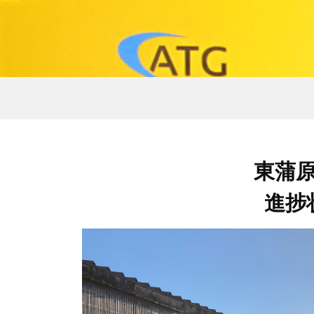
東蒲
進捗